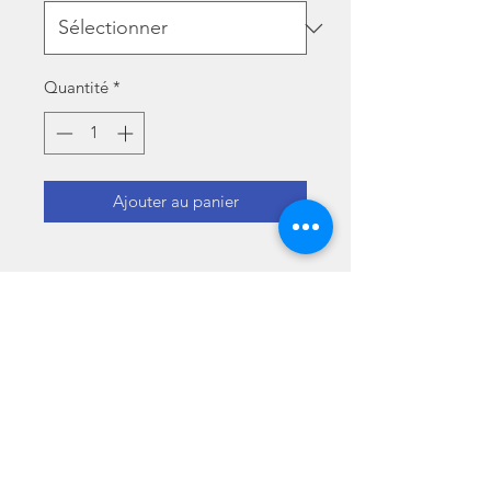
Quantité
*
Ajouter au panier
Description
Une belle édition de 100 pages
particulièrement bien soignée : un
subtil mélange d’histoires
captivantes, de citations inspirantes
et de dessins qui vous feront rire et
+32 9 282 65 78