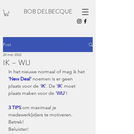
BOB DELBECQUE
Post
20 mei 2022
IK – WIJ
In het nieuwe normaal of mag ik het 
'New Deal'
 noemen is er geen 
plaats voor de '
IK
'. De '
IK
' moet 
plaats maken voor de '
WIJ
'!
3 TIPS
 om maximaal je 
medewerk(st)ers te motiveren.
Betrek!
Beluister!