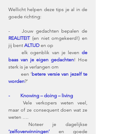
Wellicht helpen deze tips je al in de 
goede richting:
-	Jouw gedachten bepalen de 
REALITEIT
 (en niet omgekeerd!) en 
jij bent 
ALTIJD
 en op
	elk ogenblik van je leven 
de 
baas van je eigen gedachten
! Hoe 
sterk is je verlangen om 
	een ‘
betere versie van jezelf te 
worden
?’
-
Knowing – doing – living
	Vele verkopers weten veel, 
maar of ze consequent doen wat ze 
weten ….
	Noteer je dagelijkse 
‘zelfoverwinningen’
 en goede 