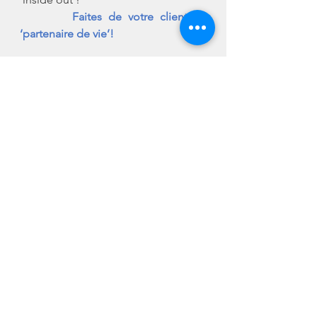
      	Faites de votre client un 
‘partenaire de vie’!
-	Gardez le 
contact
 avec votre 
client surtout quand il n’achète pas!
      	Envoyez-lui (régulièrement) de 
l’info qui est relevant pour lui, pour 
son entreprise.
-	Analysez votre ‘capital – 
sympathie’ et posez vous la 
question pourquoi le client
	achèterait-t-il chez moi.
      	Avez-vous des client ou avez-
vous des 
FANS
?
-	
#Storytelling
 : donnez 
l’occasion – pendant votre sales kick-