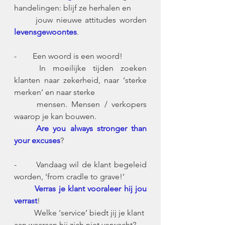
handelingen: blijf ze herhalen en
	jouw nieuwe attitudes worden 
levensgewoontes
. 
-        Een woord is een woord!
	In moeilijke tijden zoeken 
klanten naar zekerheid, naar ‘sterke 
merken’ en naar sterke 
	mensen. Mensen / verkopers 
waarop je kan bouwen.
Are you always stronger than 
your excuses
?
-       Vandaag wil de klant begeleid 
worden, ‘from cradle to grave!’ 
Verras je klant vooraleer hij jou 
verrast
!
	Welke ‘service’ biedt jij je klant 
aan waaraan hij zich niet verwacht? 