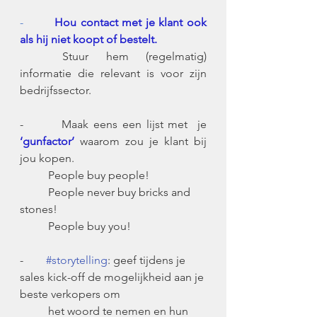
-       
 Hou contact met je klant ook 
als hij niet koopt of bestelt.
	Stuur hem (regelmatig) 
informatie die relevant is voor zijn 
bedrijfssector.
-        Maak eens een lijst met  je 
‘gunfactor’
 waarom zou je klant bij 
jou kopen.
	People buy people!
	People never buy bricks and 
stones!
	People buy you!
-        
#storytelling
: geef tijdens je 
sales kick-off de mogelijkheid aan je 
beste verkopers om
	het woord te nemen en hun 