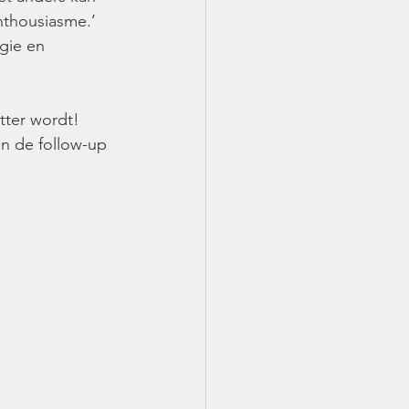
enthousiasme.’
egie en 
tter wordt! 
en de follow-up 