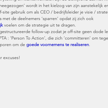
 ‘meegezogen’ wordt in het kielzog van zijn aanstekelijk 
f-site gebruik om als CEO / bedrijfsleider je visie / strat
 met de deelnemers ‘sparren’ opdat zij zich ook 
k 
voelen om de strategie uit te dragen.
 gestructureerde follow-up zodat je off-site geen dode le
PTA : ‘Person To Action’, die zich ‘committeren’ om teg
sporen om de 
goede voornemens te realiseren
.
ur excuses!