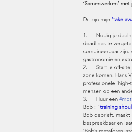
‘Samenwerken’ met j
Dit zijn mijn 
‘take aw
1.      Nodig je dee
deadlines te vergete
combineerbaar zijn. 
gastronomie en extr
2.      Start je off-sit
zone komen. Hans 
professionele ‘high
mensen op een ander
3.      Huur een 
#moti
Bob : “
training shou
Bob debrieft, maakt 
bespreekbaar en laa
‘Bob’s metaforen, sto