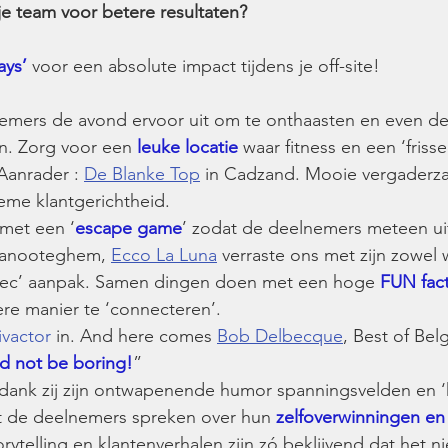
e team voor betere resultaten?
ays’ 
voor een absolute impact tijdens je off-site!
lnemers de avond ervoor uit om te onthaasten en even de
n. Zorg voor een 
leuke locatie
 waar fitness en een ‘frisse
Aanrader : 
De Blanke Top
 in Cadzand. Mooie vergaderzaa
eme klantgerichtheid.
e met een ‘
escape game
’ zodat de deelnemers meteen ui
Vanooteghem, 
Ecco La Luna
 verraste ons met zijn zowel 
-tec’ aanpak. Samen dingen doen met een hoge 
FUN fac
e manier te ‘connecteren’.
vactor
 in. And here comes 
Bob Delbecque
, Best of Bel
ld not be boring!
”
dank zij zijn ontwapenende humor spanningsvelden en ‘
t de deelnemers spreken over hun 
zelfoverwinningen en
rytelling en klantenverhalen zijn zó beklijvend dat het n