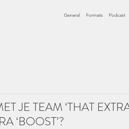
General
Formats
Podcast
 MET JE TEAM ‘THAT EXTRA
TRA ‘BOOST’?