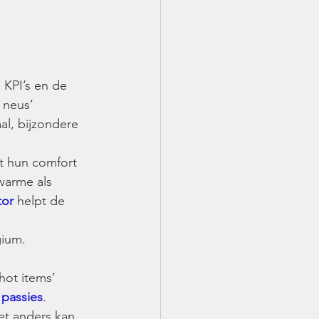
 KPI’s en de 
 neus’ 
l, bijzondere 
t hun comfort 
warme als 
tor
 helpt de 
gium.
hot items’ 
 passies
.
iet anders kan 