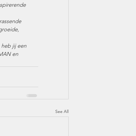
spirerende 
rassende 
groeide, 
heb jij een 
GMAN en 
See All