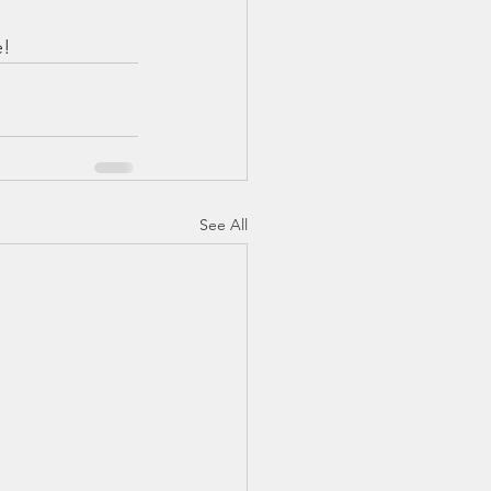
e!
See All