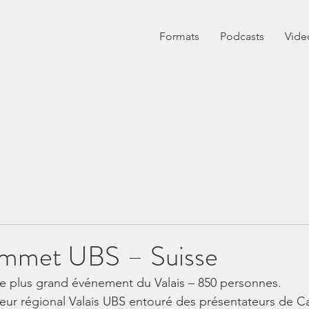
Formats
Podcasts
Vide
ommet UBS – Suisse
le plus grand événement du Valais – 850 personnes.
cteur régional Valais UBS entouré des présentateurs de C