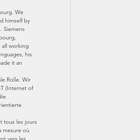
bourg. We 
d himself by 
s. Siemens 
bourg, 
 all working 
anguages, his 
ade it an 
le Rolle. Wir 
 (Internet of 
die 
entierte 
 tous les jours 
la mesure où 
nt vers les 