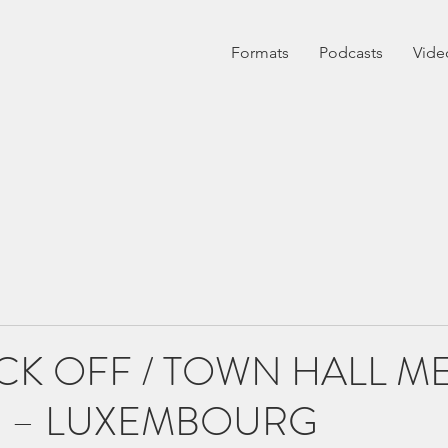
Formats
Podcasts
Vide
ICK OFF / TOWN HALL M
S – LUXEMBOURG