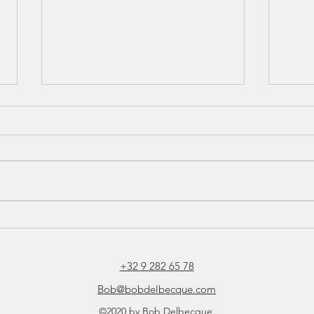
JIJ WILT MET JE TEAM ‘THAT
WHA
EXTRA MILE’ / DIE EXTRA
INT
‘BOOST’?
+32 9 282 65 78
Bob@bobdelbecque.com
©2020 by Bob Delbecque.