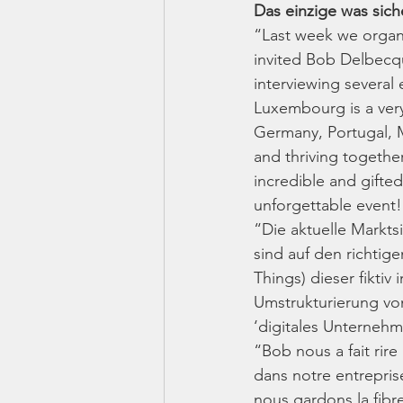
Das einzige was siche
“Last week we organ
invited Bob Delbecqu
interviewing severa
Luxembourg is a very
Germany, Portugal, Mo
and thriving togethe
incredible and gifte
unforgettable event
“Die aktuelle Marktsi
sind auf den richtig
Things) dieser fikti
Umstrukturierung vom
‘digitales Unternehm
“Bob nous a fait rir
dans notre entrepris
nous gardons la fibre