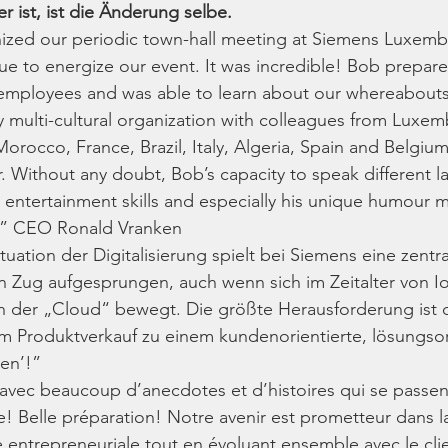
r ist, ist die Änderung selbe.
ized our periodic town-hall meeting at Siemens Luxem
e to energize our event. It was incredible! Bob prepare
l employees and was able to learn about our whereabout
 multi-cultural organization with colleagues from Luxem
rocco, France, Brazil, Italy, Algeria, Spain and Belgium
r. Without any doubt, Bob’s capacity to speak different l
d entertainment skills and especially his unique humour m
!” CEO Ronald Vranken
tuation der Digitalisierung spielt bei Siemens eine zentra
en Zug aufgesprungen, auch wenn sich im Zeitalter von IoT
v in der „Cloud“ bewegt. Die größte Herausforderung ist 
 Produktverkauf zu einem kundenorientierte, lösungsori
en’!”
e avec beaucoup d’anecdotes et d’histoires qui se passent
e! Belle préparation! Notre avenir est prometteur dans 
 entrepreneuriale tout en évoluant ensemble avec le clie